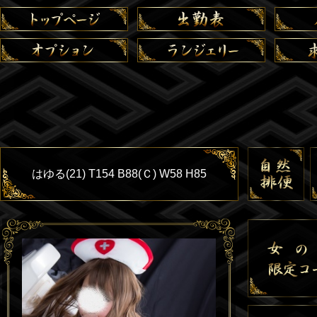
はゆる(21) T154 B88(Ｃ) W58 H85