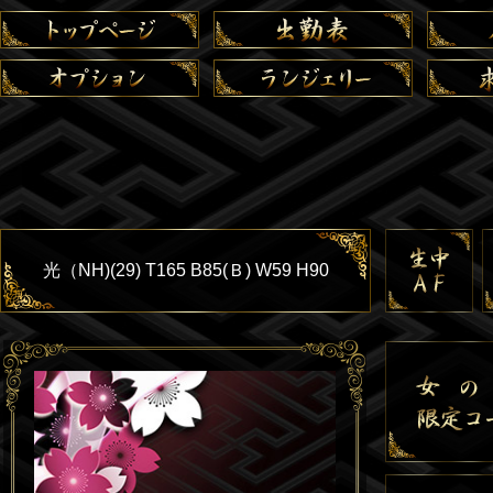
光（NH)(29) T165 B85(Ｂ) W59 H90