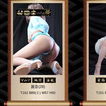
麗音(28)
T162 B88(Ｃ) W57 H92
T151 