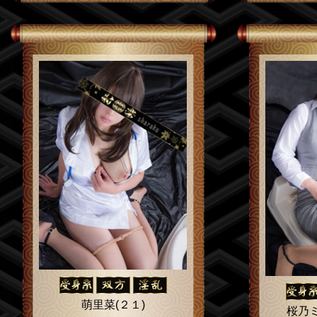
萌里菜(２１)
桜乃ミ